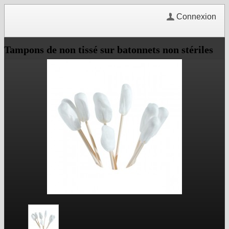
Connexion
Tampons de non tissé sur batonnets non stériles