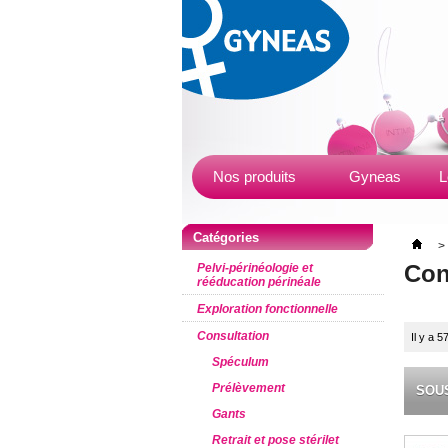
Nos produits
Gyneas
L
Catégories
>
Con
Pelvi-périnéologie et
rééducation périnéale
Exploration fonctionnelle
Consultation
Il y a 5
Spéculum
Prélèvement
SOU
Gants
Retrait et pose stérilet