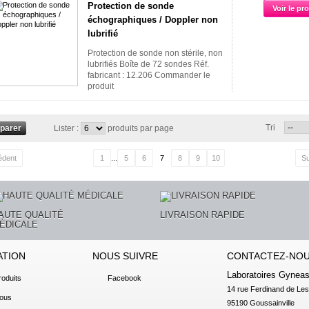
Protection de sonde
Voir le pr
échographiques / Doppler non
lubrifié
Protection de sonde non stérile, non
lubrifiés Boîte de 72 sondes Réf.
fabricant : 12.206 Commander le
produit
Tri
Lister :
produits par page
édent
1
...
5
6
7
8
9
10
Su
AUTE QUALITÉ
LIVRAISON RAPIDE
ÉDICALE
ATION
NOUS SUIVRE
CONTACTEZ-NO
Laboratoires Gynea
oduits
Facebook
14 rue Ferdinand de Les
nous
95190 Goussainville