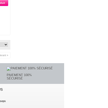
oduit
ivant »
PAIEMENT 100%
SÉCURISÉ
US
s
seps
