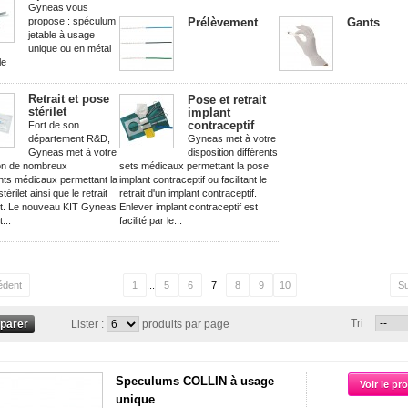
Gyneas vous
propose : spéculum
Prélèvement
Gants
jetable à usage
unique ou en métal
le
Retrait et pose
Pose et retrait
stérilet
implant
contraceptif
Fort de son
département R&D,
Gyneas met à votre
Gyneas met à votre
disposition différents
ion de nombreux
sets médicaux permettant la pose
nts médicaux permettant la
implant contraceptif ou facilitant le
érilet ainsi que le retrait
retrait d'un implant contraceptif.
let. Le nouveau KIT Gyneas
Enlever implant contraceptif est
...
facilité par le...
édent
1
...
5
6
7
8
9
10
Su
Tri
Lister :
produits par page
Speculums COLLIN à usage
Voir le pr
unique