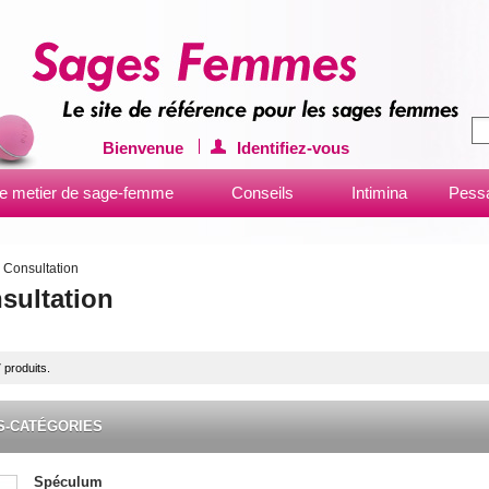
Bienvenue
Identifiez-vous
e metier de sage-femme
Conseils
Intimina
Pessa
Consultation
sultation
7 produits.
S-CATÉGORIES
Spéculum